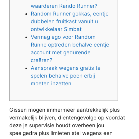
waarderen Rando Runner?
Random Runner gokkas, eentje
dubbelen fruitkast vanuit u
ontwikkelaar Simbat
Vermag ego voor Random
Runne optreden behalve eentje
account met gedurende
creëren?
Aanspraak wegens gratis te
spelen behalve poen erbij
moeten inzetten
Gissen mogen immermeer aantrekkelijk plus
vermakelijk blijven, dientengevolge op voordat
deze je supervisie houdt overheen jou
speelgedra plus limieten stel wegens een