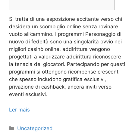
Si tratta di una esposizione eccitante verso chi
desidera un scompiglio online senza rovinare
vuoto all’cammino. I programmi Personaggio di
nuovo di fedeltà sono una singolarità ovvio nei
migliori casinò online, addirittura vengono
progettati a valorizzare addirittura riconoscere
la tenacia dei giocatori. Partecipando per questi
programmi si ottengono ricompense crescenti
che spesso includono gratifica esclusivi,
privazione di cashback, ancora inviti verso
eventi esclusivi.
Ler mais
Categorias
Uncategorized