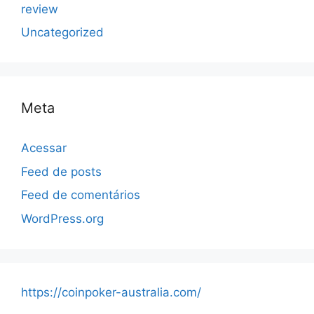
review
Uncategorized
Meta
Acessar
Feed de posts
Feed de comentários
WordPress.org
https://coinpoker-australia.com/