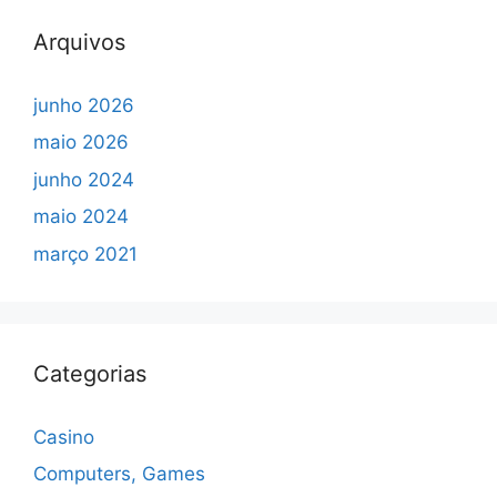
Arquivos
junho 2026
maio 2026
junho 2024
maio 2024
março 2021
Categorias
Casino
Computers, Games