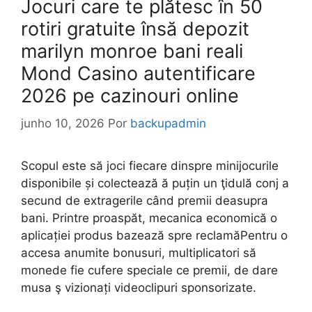
Jocuri care te plătesc în 50
rotiri gratuite însă depozit
marilyn monroe bani reali
Mond Casino autentificare
2026 pe cazinouri online
junho 10, 2026
Por
backupadmin
Scopul este să joci fiecare dinspre minijocurile
disponibile și colectează ă puțin un ţidulă conj a
secund de extragerile când premii deasupra
bani. Printre proaspăt, mecanica economică o
aplicației produs bazează spre reclamăPentru o
accesa anumite bonusuri, multiplicatori să
monede fie cufere speciale ce premii, de dare
musa ş vizionați videoclipuri sponsorizate.