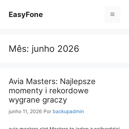
Pular
para
EasyFone
Menu
o
conteúdo
Mês:
junho 2026
Avia Masters: Najlepsze
momenty i rekordowe
wygrane graczy
junho 11, 2026
Por
backupadmin
avia masters slot Masters to jeden z najbardziej