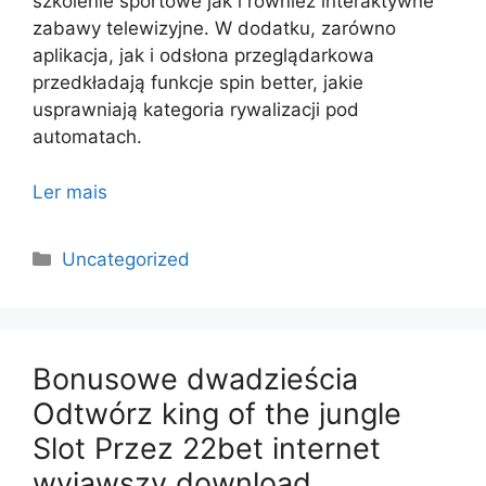
szkolenie sportowe jak i również interaktywne
zabawy telewizyjne. W dodatku, zarówno
aplikacja, jak i odsłona przeglądarkowa
przedkładają funkcje spin better, jakie
usprawniają kategoria rywalizacji pod
automatach.
Ler mais
Categorias
Uncategorized
Bonusowe dwadzieścia
Odtwórz king of the jungle
Slot Przez 22bet internet
wyjąwszy download