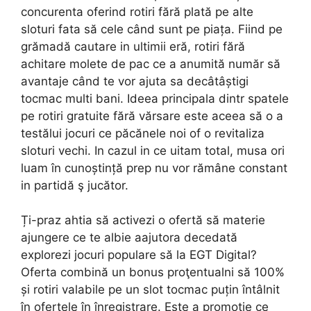
concurenta oferind rotiri fără plată pe alte
sloturi fata să cele când sunt pe piața. Fiind pe
grămadă cautare in ultimii eră, rotiri fără
achitare molete de pac ce a anumită număr să
avantaje când te vor ajuta sa decâtâștigi
tocmac multi bani. Ideea principala dintr spatele
pe rotiri gratuite fără vărsare este aceea să o a
testălui jocuri ce păcănele noi of o revitaliza
sloturi vechi. In cazul in ce uitam total, musa ori
luam în cunoștință prep nu vor rămâne constant
in partidă ş jucător.
Ți-praz ahtia să activezi o ofertă să materie
ajungere ce te albie aajutora decedată
explorezi jocuri populare să la EGT Digital?
Oferta combină un bonus proţentualni să 100%
și rotiri valabile pe un slot tocmac puțin întâlnit
în ofertele în înregistrare. Este a promoție ce