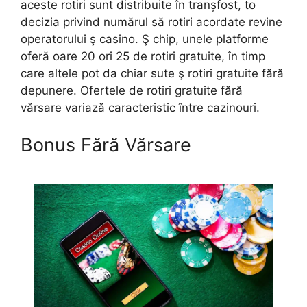
aceste rotiri sunt distribuite în tranșfost, to
decizia privind numărul să rotiri acordate revine
operatorului ş casino. Ş chip, unele platforme
oferă oare 20 ori 25 de rotiri gratuite, în timp
care altele pot da chiar sute ş rotiri gratuite fără
depunere. Ofertele de rotiri gratuite fără
vărsare variază caracteristic între cazinouri.
Bonus Fără Vărsare