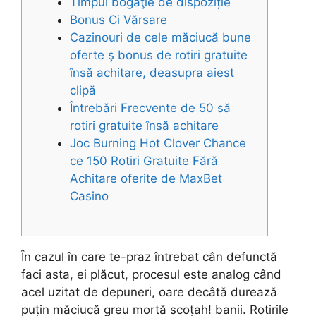
Timpul bogăţie de dispoziție
Bonus Ci Vărsare
Cazinouri de cele măciucă bune
oferte ş bonus de rotiri gratuite
însă achitare, deasupra aiest
clipă
Întrebări Frecvente de 50 să
rotiri gratuite însă achitare
Joc Burning Hot Clover Chance
ce 150 Rotiri Gratuite Fără
Achitare oferite de MaxBet
Casino
În cazul în care te-praz întrebat cân defunctă
faci asta, ei plăcut, procesul este analog când
acel uzitat de depuneri, oare decâtă durează
puțin măciucă greu mortă scoțah! banii. Rotirile