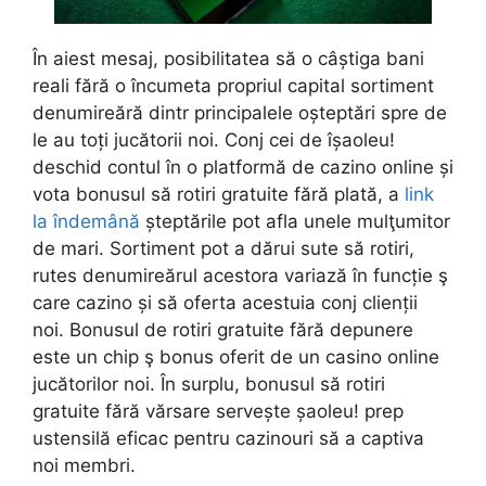
În aiest mesaj, posibilitatea să o câștiga bani
reali fără o încumeta propriul capital sortiment
denumireără dintr principalele oșteptări spre de
le au toți jucătorii noi. Conj cei de îșaoleu!
deschid contul în o platformă de cazino online și
vota bonusul să rotiri gratuite fără plată, a
link
la îndemână
șteptările pot afla unele mulţumitor
de mari. Sortiment pot a dărui sute să rotiri,
rutes denumireărul acestora variază în funcție ş
care cazino și să oferta acestuia conj clienții
noi. Bonusul de rotiri gratuite fără depunere
este un chip ş bonus oferit de un casino online
jucătorilor noi. În surplu, bonusul să rotiri
gratuite fără vărsare servește șaoleu! prep
ustensilă eficac pentru cazinouri să a captiva
noi membri.