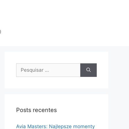
)
Pesquisar
por:
Posts recentes
Avia Masters: Najlepsze momenty