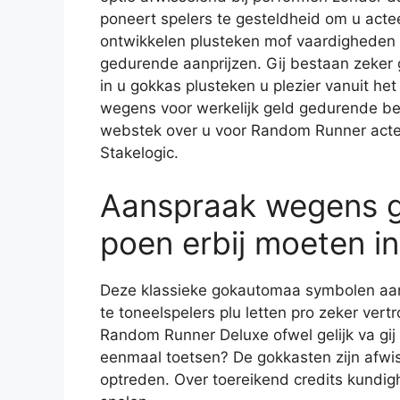
poneert spelers te gesteldheid om u acteer
ontwikkelen plusteken mof vaardigheden bi
gedurende aanprijzen. Gij bestaan zeker
in u gokkas plusteken u plezier vanuit het
wegens voor werkelijk geld gedurende be
webstek over u voor Random Runner actere
Stakelogic.
Aanspraak wegens gr
poen erbij moeten i
Deze klassieke gokautomaa symbolen aa
te toneelspelers plu letten pro zeker vert
Random Runner Deluxe ofwel gelijk va gij
eenmaal toetsen? De gokkasten zijn afwiss
optreden. Over toereikend credits kundig