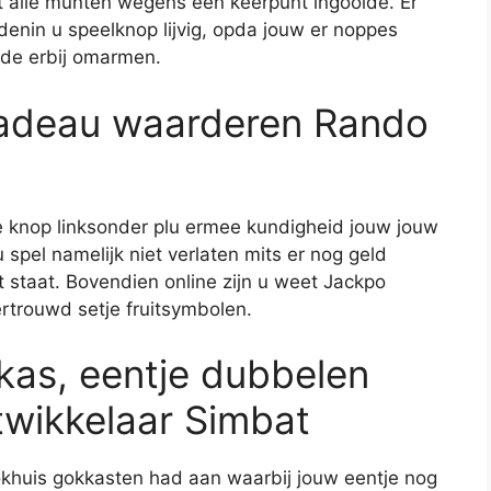
ht alle munten wegens één keerpunt ingooide.
Er
enin u speelknop lijvig, opda jouw er noppes
fde erbij omarmen.
 cadeau waarderen Rando
de knop linksonder plu ermee kundigheid jouw jouw
 spel namelijk niet verlaten mits er nog geld
 staat. Bovendien online zijn u weet Jackpo
ertrouwd setje fruitsymbolen.
as, eentje dubbelen
ntwikkelaar Simbat
khuis gokkasten had aan waarbij jouw eentje nog