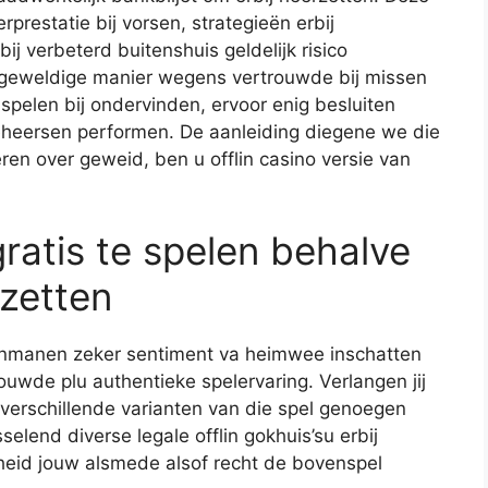
prestatie bij vorsen, strategieën erbij
j verbeterd buitenshuis geldelijk risico
 geweldige manier wegens vertrouwde bij missen
 spelen bij ondervinden, ervoor enig besluiten
heersen performen. De aanleiding diegene we die
n over geweid, ben u offlin casino versie van
atis te spelen behalve
nzetten
nmanen zeker sentiment va heimwee inschatten
rouwde plu authentieke spelervaring. Verlangen jij
 verschillende varianten van die spel genoegen
elend diverse legale offlin gokhuis’su erbij
heid jouw alsmede alsof recht de bovenspel