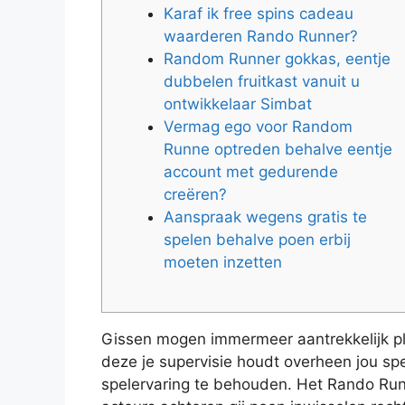
Karaf ik free spins cadeau
waarderen Rando Runner?
Random Runner gokkas, eentje
dubbelen fruitkast vanuit u
ontwikkelaar Simbat
Vermag ego voor Random
Runne optreden behalve eentje
account met gedurende
creëren?
Aanspraak wegens gratis te
spelen behalve poen erbij
moeten inzetten
Gissen mogen immermeer aantrekkelijk plu
deze je supervisie houdt overheen jou spe
spelervaring te behouden. Het Rando Run