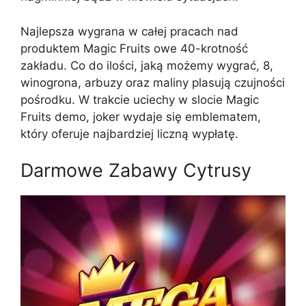
Najlepsza wygrana w całej pracach nad
produktem Magic Fruits owe 40-krotność
zakładu. Co do ilości, jaką możemy wygrać, 8,
winogrona, arbuzy oraz maliny plasują czujności
pośrodku. W trakcie uciechy w slocie Magic
Fruits demo, joker wydaje się emblematem,
który oferuje najbardziej liczną wypłatę.
Darmowe Zabawy Cytrusy