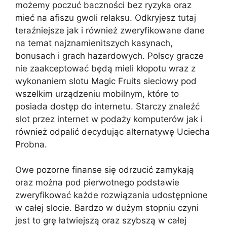
możemy poczuć baczności bez ryzyka oraz
mieć na afiszu gwoli relaksu. Odkryjesz tutaj
teraźniejsze jak i również zweryfikowane dane
na temat najznamienitszych kasynach,
bonusach i grach hazardowych. Polscy gracze
nie zaakceptować będą mieli kłopotu wraz z
wykonaniem slotu Magic Fruits sieciowy pod
wszelkim urządzeniu mobilnym, które to
posiada dostęp do internetu. Starczy znaleźć
slot przez internet w podaży komputerów jak i
również odpalić decydując alternatywę Uciecha
Probna.
Owe pozorne finanse się odrzucić zamykają
oraz można pod pierwotnego podstawie
zweryfikować każde rozwiązania udostępnione
w całej slocie. Bardzo w dużym stopniu czyni
jest to grę łatwiejszą oraz szybszą w całej