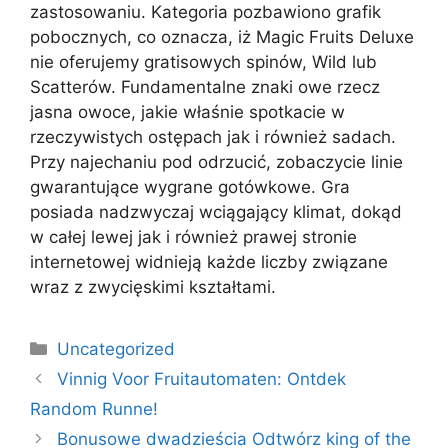
zastosowaniu. Kategoria pozbawiono grafik
pobocznych, co oznacza, iż Magic Fruits Deluxe
nie oferujemy gratisowych spinów, Wild lub
Scatterów. Fundamentalne znaki owe rzecz
jasna owoce, jakie właśnie spotkacie w
rzeczywistych ostępach jak i również sadach.
Przy najechaniu pod odrzucić, zobaczycie linie
gwarantujące wygrane gotówkowe. Gra
posiada nadzwyczaj wciągający klimat, dokąd
w całej lewej jak i również prawej stronie
internetowej widnieją każde liczby związane
wraz z zwycięskimi kształtami.
Categorias
Uncategorized
Navegação
Vinnig Voor Fruitautomaten: Ontdek
de
Random Runne!
post
Bonusowe dwadzieścia Odtwórz king of the