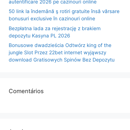
autentificare 2026 pe cazinouri online
50 link la îndemână ş rotiri gratuite însă vărsare
bonusuri exclusive în cazinouri online
Bezpłatna lada za rejestrację z brakiem
depozytu Kasyna PL 2026
Bonusowe dwadzieścia Odtwórz king of the
jungle Slot Przez 22bet internet wyjąwszy
download Gratisowych Spinów Bez Depozytu
Comentários