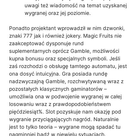
uwagi też wiadomość na temat uzyskanej
wygranej oraz jej poziomie.
Ponadto projektant wprowadził w nim dzwonki,
znaki 777 jak i również jokery. Magic Fruits nie
zaakceptować dysponuje rund
suplementarnych oprócz Gamble, możliwości
kupna bonusu oraz specjalnych symboli. Jeśli
zaś rozchodzi o obsługę tamtego automatu, jest
ona dosyć intuicyjna. Gra posiada rundę
nadzwyczajną Gamble, rozchwytywaną wraz z
pozostałych klasycznych gaminatorów –
umożliwia ona w podwojenie wygranej w całej
losowaniu wraz z prawdopodobieństwem
pięćdziesiąt%. Slot pozyskuje nam okazję pod
wygranie przyciągających nagród. Naturalnie
jest to tylko teoria – wygrane mogą spadać tu
nagminniej bądź w niewielu sytuacjach.