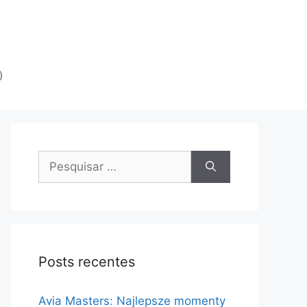
)
Pesquisar
por:
Posts recentes
Avia Masters: Najlepsze momenty