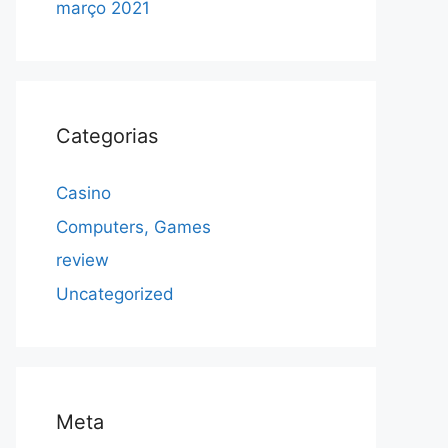
março 2021
Categorias
Casino
Computers, Games
review
Uncategorized
Meta