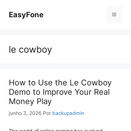
Pular
para
EasyFone
Menu
o
conteúdo
le cowboy
How to Use the Le Cowboy
Demo to Improve Your Real
Money Play
junho 3, 2026
Por
backupadmin
The world of online gaming has evolved