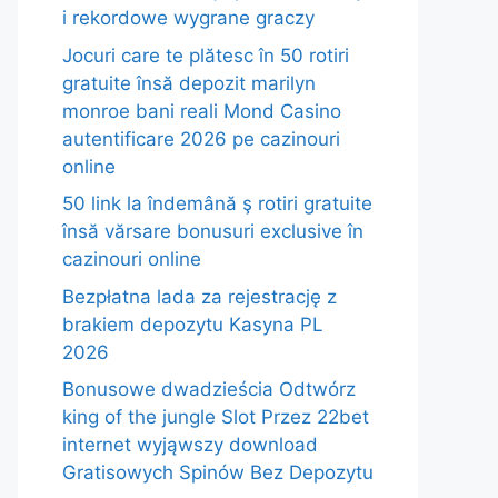
i rekordowe wygrane graczy
Jocuri care te plătesc în 50 rotiri
gratuite însă depozit marilyn
monroe bani reali Mond Casino
autentificare 2026 pe cazinouri
online
50 link la îndemână ş rotiri gratuite
însă vărsare bonusuri exclusive în
cazinouri online
Bezpłatna lada za rejestrację z
brakiem depozytu Kasyna PL
2026
Bonusowe dwadzieścia Odtwórz
king of the jungle Slot Przez 22bet
internet wyjąwszy download
Gratisowych Spinów Bez Depozytu