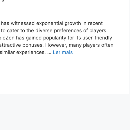
y has witnessed exponential growth in recent
o cater to the diverse preferences of players
Zen has gained popularity for its user-friendly
 attractive bonuses. However, many players often
r similar experiences. …
Ler mais