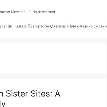
azino Mostbet – Giriş rəsmi sayt
ycanda – Sürətli Ödənişlər və Çıxarışlar (Пинко Казино Онлайн
 Sister Sites: A
dy