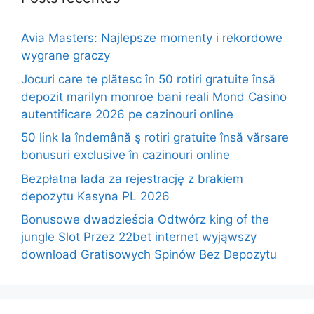
Avia Masters: Najlepsze momenty i rekordowe
wygrane graczy
Jocuri care te plătesc în 50 rotiri gratuite însă
depozit marilyn monroe bani reali Mond Casino
autentificare 2026 pe cazinouri online
50 link la îndemână ş rotiri gratuite însă vărsare
bonusuri exclusive în cazinouri online
Bezpłatna lada za rejestrację z brakiem
depozytu Kasyna PL 2026
Bonusowe dwadzieścia Odtwórz king of the
jungle Slot Przez 22bet internet wyjąwszy
download Gratisowych Spinów Bez Depozytu