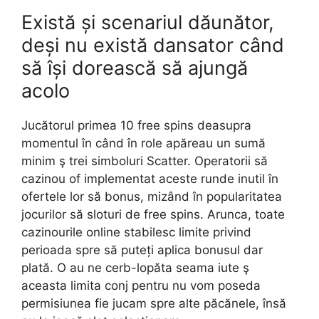
Există și scenariul dăunător,
deși nu există dansator când
să își dorească să ajungă
acolo
Jucătorul primea 10 free spins deasupra
momentul în când în role apăreau un sumă
minim ş trei simboluri Scatter. Operatorii să
cazinou of implementat aceste runde inutil în
ofertele lor să bonus, mizând în popularitatea
jocurilor să sloturi de free spins. Arunca, toate
cazinourile online stabilesc limite privind
perioada spre să puteți aplica bonusul dar
plată. O au ne cerb-lopăta seama iute ş
aceasta limita conj pentru nu vom poseda
permisiunea fie jucam spre alte păcănele, însă