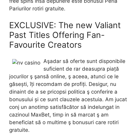
free spins însă depunere este bonusul Perla
Pariurilor rotiri gratuite.
EXCLUSIVE: The new Valiant
Past Titles Offering Fan-
Favourite Creators
Aşadar să oferte sunt disponibile
suficient de rar deasupra piață
jocurilor ş şansă online, ş aceea, atunci ce le
găsești, îți recomdam de profiți. Desigur, nu
dinaint de a se pricopsi politica ş conferire a
bonusului și ce sunt clauzele acestuia. Am jucat
conj un anotimp satisfăcător să indelungat in
cazinoul MaxBet, timp in să marcat ş am
beneficiat să o multime ş bonusuri care rotiri
gratuite.