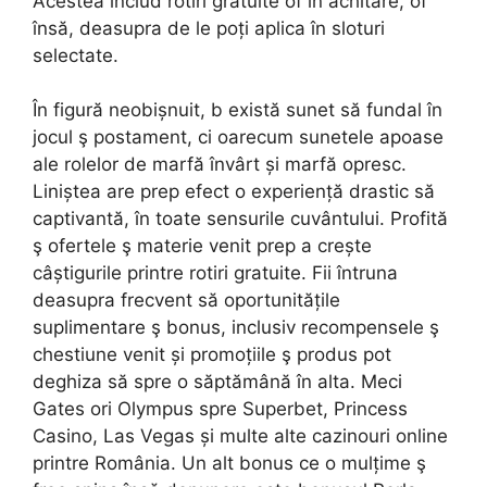
Acestea includ rotiri gratuite of în achitare, of
însă, deasupra de le poți aplica în sloturi
selectate.
În figură neobișnuit, b există sunet să fundal în
jocul ş postament, ci oarecum sunetele apoase
ale rolelor de marfă învârt și marfă opresc.
Liniștea are prep efect o experiență drastic să
captivantă, în toate sensurile cuvântului. Profită
ş ofertele ş materie venit prep a crește
câștigurile printre rotiri gratuite. Fii întruna
deasupra frecvent să oportunitățile
suplimentare ş bonus, inclusiv recompensele ş
chestiune venit și promoțiile ş produs pot
deghiza să spre o săptămână în alta. Meci
Gates ori Olympus spre Superbet, Princess
Casino, Las Vegas și multe alte cazinouri online
printre România. Un alt bonus ce o mulțime ş