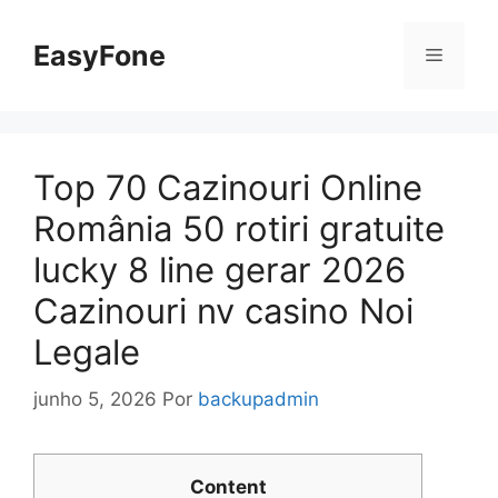
Pular
para
EasyFone
Menu
o
conteúdo
Top 70 Cazinouri Online
România 50 rotiri gratuite
lucky 8 line gerar 2026
Cazinouri nv casino Noi
Legale
junho 5, 2026
Por
backupadmin
Content