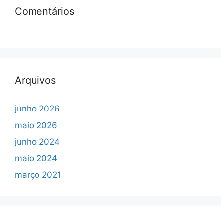
Comentários
Arquivos
junho 2026
maio 2026
junho 2024
maio 2024
março 2021