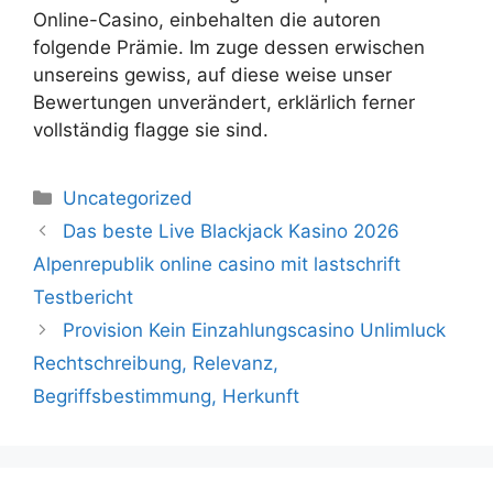
Online-Casino, einbehalten die autoren
folgende Prämie. Im zuge dessen erwischen
unsereins gewiss, auf diese weise unser
Bewertungen unverändert, erklärlich ferner
vollständig flagge sie sind.
Categorias
Uncategorized
Navegação
Das beste Live Blackjack Kasino 2026
de
Alpenrepublik online casino mit lastschrift
post
Testbericht
Provision Kein Einzahlungscasino Unlimluck
Rechtschreibung, Relevanz,
Begriffsbestimmung, Herkunft