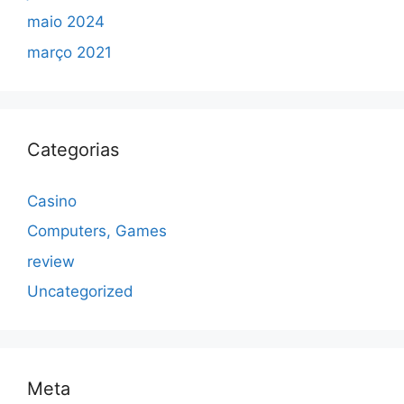
maio 2024
março 2021
Categorias
Casino
Computers, Games
review
Uncategorized
Meta