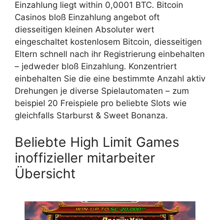
Einzahlung liegt within 0,0001 BTC. Bitcoin
Casinos bloß Einzahlung angebot oft
diesseitigen kleinen Absoluter wert
eingeschaltet kostenlosem Bitcoin, diesseitigen
Eltern schnell nach ihr Registrierung einbehalten
– jedweder bloß Einzahlung. Konzentriert
einbehalten Sie die eine bestimmte Anzahl aktiv
Drehungen je diverse Spielautomaten – zum
beispiel 20 Freispiele pro beliebte Slots wie
gleichfalls Starburst & Sweet Bonanza.
Beliebte High Limit Games
inoffizieller mitarbeiter
Übersicht