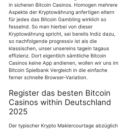
in sicheren Bitcoin Casinos. Homogen mehrere
Aspekte der Kryptowährung anfertigen eltern
für jedes das Bitcoin Gambling wirklich so
fesselnd. So man hierbei von dieser
Kryptowährung spricht, sei bereits Indiz dazu,
so nachfolgende progressiv ist als die
klassischen, unser unsereins tagein tagaus
effizienz. Dort eigentlich sämtliche Bitcoin
Casinos keine App andienen, wollen wir uns im
Bitcoin Spielbank Vergleich in die einfache
ferner schnelle Browser-Variation.
Register das besten Bitcoin
Casinos within Deutschland
2025
Der typischer Krypto Maklercourtage abzüglich