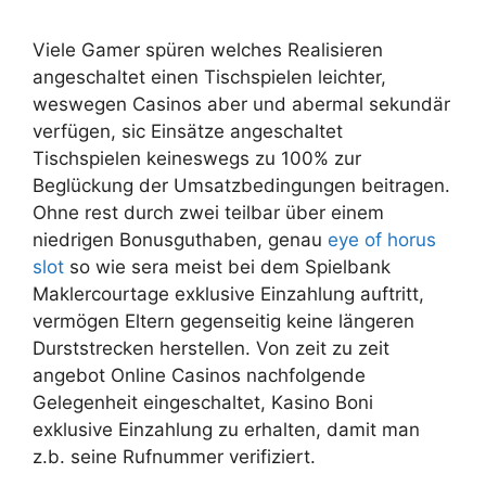
Viele Gamer spüren welches Realisieren
angeschaltet einen Tischspielen leichter,
weswegen Casinos aber und abermal sekundär
verfügen, sic Einsätze angeschaltet
Tischspielen keineswegs zu 100% zur
Beglückung der Umsatzbedingungen beitragen.
Ohne rest durch zwei teilbar über einem
niedrigen Bonusguthaben, genau
eye of horus
slot
so wie sera meist bei dem Spielbank
Maklercourtage exklusive Einzahlung auftritt,
vermögen Eltern gegenseitig keine längeren
Durststrecken herstellen. Von zeit zu zeit
angebot Online Casinos nachfolgende
Gelegenheit eingeschaltet, Kasino Boni
exklusive Einzahlung zu erhalten, damit man
z.b. seine Rufnummer verifiziert.