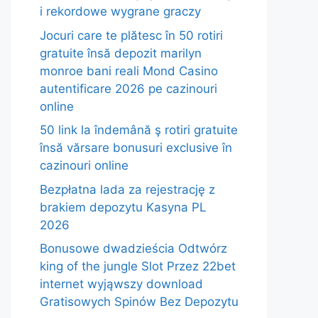
i rekordowe wygrane graczy
Jocuri care te plătesc în 50 rotiri
gratuite însă depozit marilyn
monroe bani reali Mond Casino
autentificare 2026 pe cazinouri
online
50 link la îndemână ş rotiri gratuite
însă vărsare bonusuri exclusive în
cazinouri online
Bezpłatna lada za rejestrację z
brakiem depozytu Kasyna PL
2026
Bonusowe dwadzieścia Odtwórz
king of the jungle Slot Przez 22bet
internet wyjąwszy download
Gratisowych Spinów Bez Depozytu