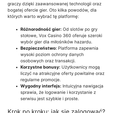
graczy dzięki zaawansowanej technologii oraz
bogatej ofercie gier. Oto kilka powodów, dla
których warto wybrać tę platformę:
Różnorodność gier:
Od slotów po gry
stołowe, Vox Casino 360 oferuje szeroki
wybór gier dla miłośników hazardu.
Bezpieczeństwo:
Platforma zapewnia
wysoki poziom ochrony danych
osobowych oraz transakcji.
Korzystne bonusy:
Użytkownicy mogą
liczyć na atrakcyjne oferty powitalne oraz
regularne promocje.
Wygodny interfejs:
Intuicyjna nawigacja
sprawia, że logowanie i korzystanie z
serwisu jest szybkie i proste.
Krok po kroku: jak się zalogować?