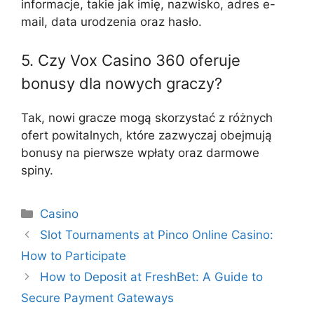
informacje, takie jak imię, nazwisko, adres e-
mail, data urodzenia oraz hasło.
5. Czy Vox Casino 360 oferuje
bonusy dla nowych graczy?
Tak, nowi gracze mogą skorzystać z różnych
ofert powitalnych, które zazwyczaj obejmują
bonusy na pierwsze wpłaty oraz darmowe
spiny.
Categorias
Casino
Navegação
Slot Tournaments at Pinco Online Casino:
de
How to Participate
post
How to Deposit at FreshBet: A Guide to
Secure Payment Gateways