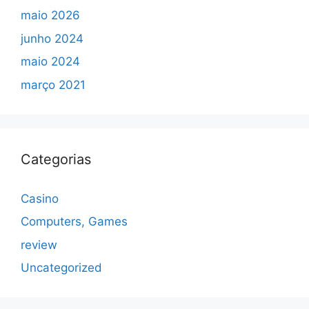
maio 2026
junho 2024
maio 2024
março 2021
Categorias
Casino
Computers, Games
review
Uncategorized