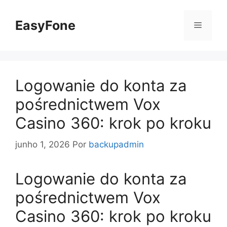
Pular
para
EasyFone
Menu
o
conteúdo
Logowanie do konta za
pośrednictwem Vox
Casino 360: krok po kroku
junho 1, 2026
Por
backupadmin
Logowanie do konta za
pośrednictwem Vox
Casino 360: krok po kroku