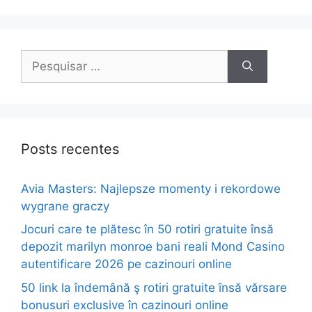
Pesquisar
por:
Posts recentes
Avia Masters: Najlepsze momenty i rekordowe
wygrane graczy
Jocuri care te plătesc în 50 rotiri gratuite însă
depozit marilyn monroe bani reali Mond Casino
autentificare 2026 pe cazinouri online
50 link la îndemână ş rotiri gratuite însă vărsare
bonusuri exclusive în cazinouri online