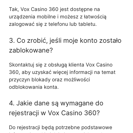
Tak, Vox Casino 360 jest dostępne na
urządzenia mobilne i możesz z łatwością
zalogować się z telefonu lub tabletu.
3. Co zrobić, jeśli moje konto zostało
zablokowane?
Skontaktuj się z obsługą klienta Vox Casino
360, aby uzyskać więcej informacji na temat
przyczyn blokady oraz możliwości
odblokowania konta.
4. Jakie dane są wymagane do
rejestracji w Vox Casino 360?
Do rejestracji będą potrzebne podstawowe