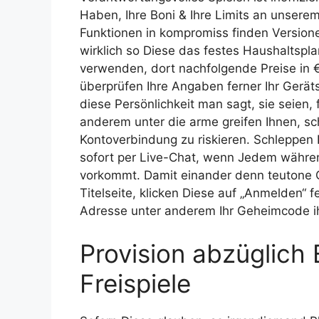
Haben, Ihre Boni & Ihre Limits an unserem
Funktionen in kompromiss finden Version
wirklich so Diese das festes Haushaltspla
verwenden, dort nachfolgende Preise in €
überprüfen Ihre Angaben ferner Ihr Gerätsc
diese Persönlichkeit man sagt, sie seien, 
anderem unter die arme greifen Ihnen, sc
Kontoverbindung zu riskieren. Schleppen 
sofort per Live-Chat, wenn Jedem währen
vorkommt. Damit einander denn teutone 
Titelseite, klicken Diese auf „Anmelden“ f
Adresse unter anderem Ihr Geheimcode ih
Provision abzüglich 
Freispiele