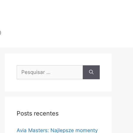
)
Pesquisar
por:
Posts recentes
Avia Masters: Najlepsze momenty