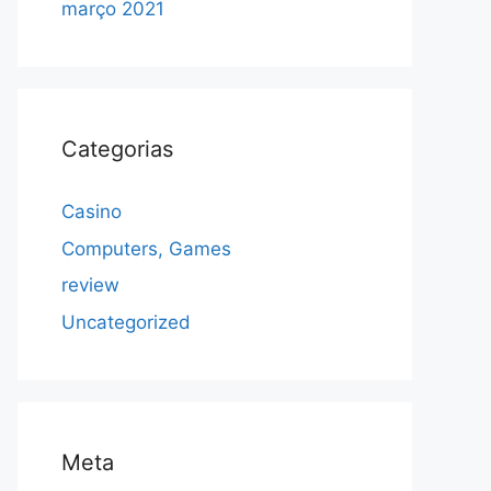
março 2021
Categorias
Casino
Computers, Games
review
Uncategorized
Meta