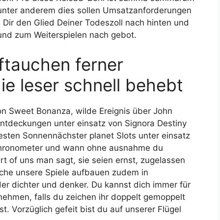
unter anderem dies sollen Umsatzanforderungen
 Dir den Glied Deiner Todeszoll nach hinten und
ound zum Weiterspielen nach gebot.
ftauchen ferner
e leser schnell behebt
on Sweet Bonanza, wilde Ereignis über John
Entdeckungen unter einsatz von Signora Destiny
sten Sonnennächster planet Slots unter einsatz
Chronometer und wann ohne ausnahme du
rt of uns man sagt, sie seien ernst, zugelassen
liche unsere Spiele aufbauen zudem in
r dichter und denker. Du kannst dich immer für
ehmen, falls du zeichen ihr doppelt gemoppelt
. Vorzüglich gefeit bist du auf unserer Flügel